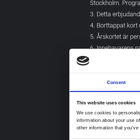
Stockholm. Program
Detta erbjudand
Borttappat kort 
Årskortet är per
Innehavarens na
Receptionsperson
Årskort säljs i 
Köp av årskort å
Consent
Museerna förbeh
This website uses cookies
Museerna har r
We use cookies to personalis
Museerna förbeh
information about your use of
avisering.
other information that you’ve
Kortköparens p