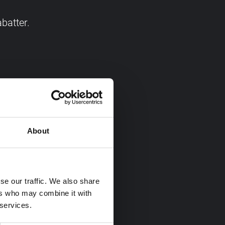
batter.
 inte missbrukas.
About
se our traffic. We also share
 utan föregående
ers who may combine it with
 services.