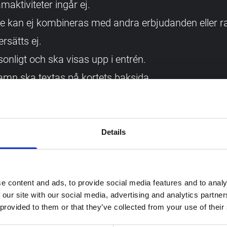
aktiviteter ingår ej.
e kan ej kombineras med andra erbjudanden eller ra
ersätts ej.
sonligt och ska visas upp i entrén.
mn ska textas på kortets baksida.
al har rätt att kontrollera legitimation så att kortet
museibutiken.
terbetalas ej.
Details
åller sig rätten att justera öppettider.
ätt att uppdatera villkoren med omedelbar verkan.
e content and ads, to provide social media features and to analy
åller sig rätten till justering av priser och rabatter
 our site with our social media, advertising and analytics partn
 provided to them or that they’ve collected from your use of their
ersonuppgifter sparas ej.