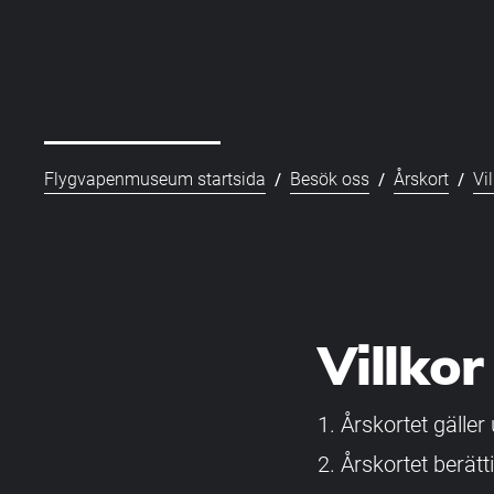
/
/
/
Flygvapenmuseum startsida
Besök oss
Årskort
Vi
Villkor
Årskortet gäller
Årskortet berät