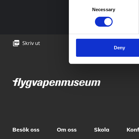
Consent
Necessary
Selection
/Villkor senaste u
picture_as_pdf
Skriv ut
Deny
Besök oss
Om oss
Skola
Konf