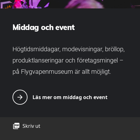
Middag och event
Högtidsmiddagar, modevisningar, bröllop,
produktlanseringar och företagsmingel –
på Flygvapenmuseum är allt möjligt.
arrow_forward
Läs mer om middag och event
picture_as_pdf
Skriv ut