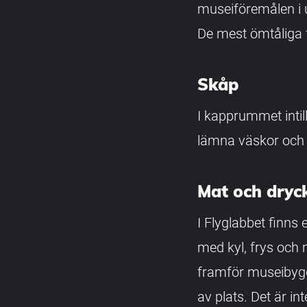
museiföremålen i u
De mest ömtåliga 
Skåp
I kapprummet inti
lämna väskor och 
Mat och dryc
I Flyglabbet finns
med kyl, frys och
framför museibyggn
av plats. Det är int