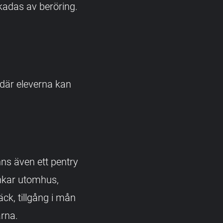
kadas av beröring.
där eleverna kan
ns även ett pentry
nkar utomhus,
ck, tillgång i mån
arna.