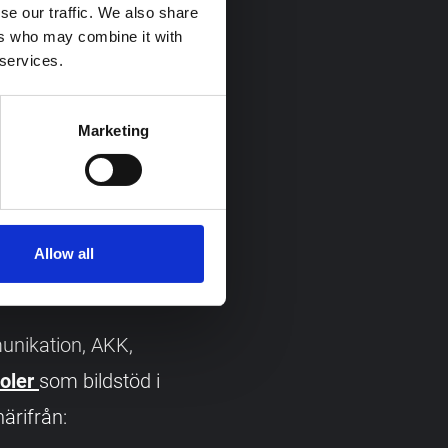
se our traffic. We also share
ers who may combine it with
 services.
. Hiss finns till
iva
Marketing
behöver extra stöd
mer om
Allow all
unikation, AKK,
oler
som bildstöd i
ärifrån: