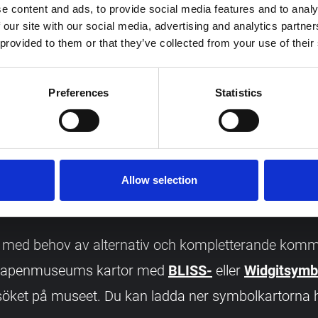
e content and ads, to provide social media features and to analy
t
 our site with our social media, advertising and analytics partn
 provided to them or that they’ve collected from your use of their
r anpassat för personer med nedsatt rörelseförmåga
Vi kan anpassa visningen för grupper som har kognit
Preferences
Statistics
ynnedsättning, behov av teckenspråkstolkning eller 
tt. Meddela om gruppens behov när du bokar!
Läs 
 museet
.
Allow selection
 med behov av alternativ och kompletterande komm
gvapenmuseums kartor med
BLISS-
eller
Widgitsymb
et på museet. Du kan ladda ner symbolkartorna h