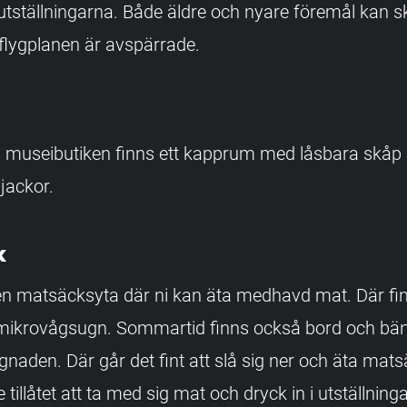
tställningarna. Både äldre och nyare föremål kan s
flygplanen är avspärrade.
ll museibutiken finns ett kapprum med låsbara skåp 
jackor.
k
 en matsäcksyta där ni kan äta medhavd mat. Där fin
 mikrovågsugn. Sommartid finns också bord och bä
aden. Där går det fint att slå sig ner och äta matsä
e tillåtet att ta med sig mat och dryck in i utställning