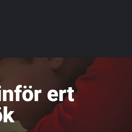
inför ert
ök