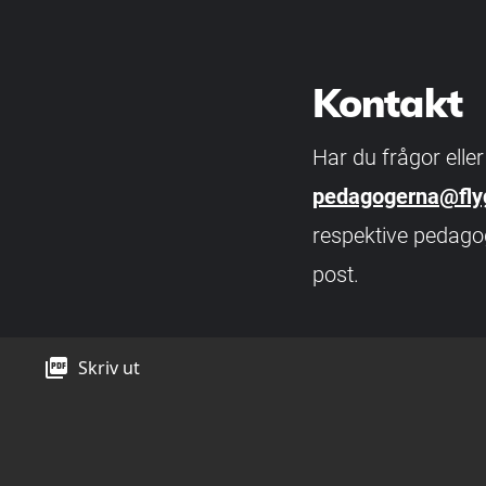
Kontakt
Har du frågor eller
pedagogerna@fl
respektive pedago
post.
picture_as_pdf
Skriv ut