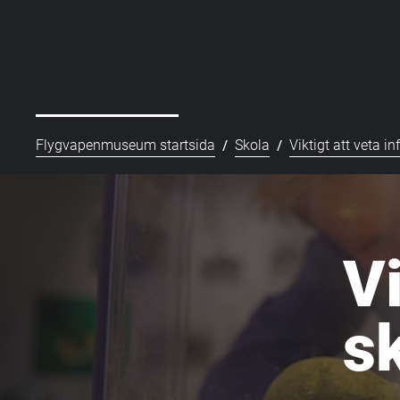
/
/
Flygvapenmuseum startsida
Skola
Viktigt att veta i
Vi
s