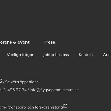
erens & event
Press
Vanliga frågor
Jobba hos oss
Kontakt
Arki
n_new
/
Se våra öppettider
013-495 97 34
/
info@flygvapenmuseum.se
open_in_new
im-, transport- och försvarshistoria