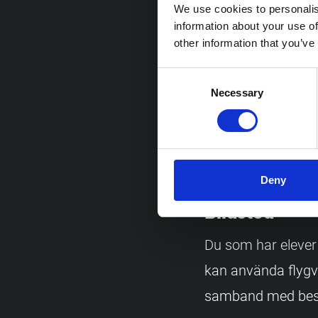
We use cookies to personalis
Tillgänglighe
information about your use of
other information that you’ve
Flygvapenmuseum ä
Consent
alla våningsplan. 
Necessary
Selection
funktionshinder, s
på något annat sä
tillgänglighet på
Deny
Bildstöd
Du som har elever
kan använda fly
samband med besök