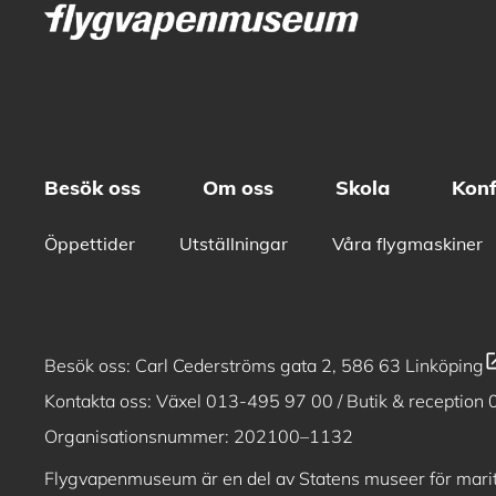
Besök oss
Om oss
Skola
Konf
Öppettider
Utställningar
Våra flygmaskiner
open_i
Besök oss:
Carl Cederströms gata 2, 586 63 Linköping
Kontakta oss: Växel
013-495 97 00
/ Butik & reception
Organisationsnummer: 202100–1132
Flygvapenmuseum är en del av
Statens museer för marit