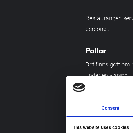
Restaurangen serv
personer.
Pallar
Det finns gott om 
under en visning.
Entré
Consent
Medföljande vuxna t
museet. Det gäller
This website uses cookies