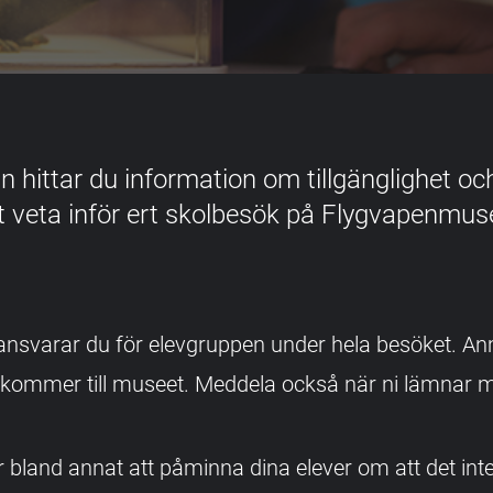
n hittar du information om tillgänglighet o
tt veta inför ert skolbesök på Flygvapenmu
nsvarar du för elevgruppen under hela besöket. Anm
i kommer till museet. Meddela också när ni lämnar 
 bland annat att påminna dina elever om att det inte ä