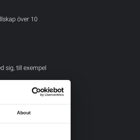
llskap över 10
 sig, till exempel
About
i entré till
, utan visning.