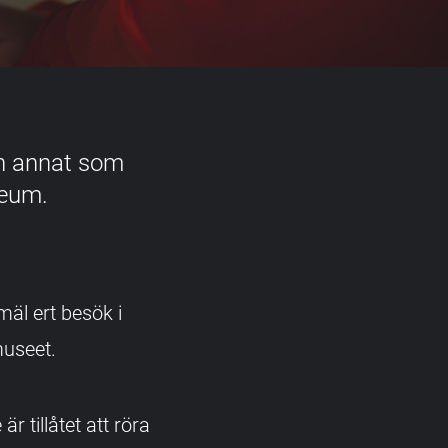
ch annat som
seum.
äl ert besök i
museet.
r tillåtet att röra