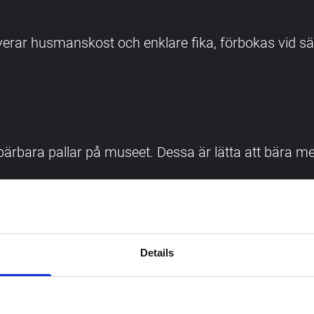
erar husmanskost och enklare fika, förbokas vid sä
bärbara pallar på museet. Dessa är lätta att bära med
Details
ill barngrupper som skola, fritids och förskola, har fr
 både vid bokade skolprogram och vid fria skolbesök