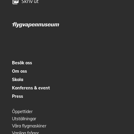
picture_as_pdf
Skriv ut
Besök oss
Om oss
Skola
Konferens & event
Press
Öppettider
Utställningar
Våra flygmaskiner
Vanliga frågor