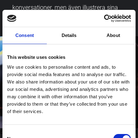
konversationer, men även illustrera sina
svar genom bild och video på sin skärm.
Consent
Details
About
This website uses cookies
We use cookies to personalise content and ads, to
provide social media features and to analyse our traffic.
We also share information about your use of our site with
our social media, advertising and analytics partners who
may combine it with other information that you’ve
provided to them or that they’ve collected from your use
of their services.
Elsa kan inte bara visa känslor på sin skärm, utan även bild
Consent