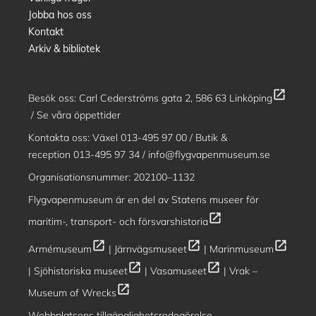
Jobba hos oss
Kontakt
Arkiv & bibliotek
open_in_new
Besök oss:
Carl Cederströms gata 2, 586 63 Linköping
/
Se våra öppettider
Kontakta oss: Växel
013-495 97 00
/ Butik &
reception
013-495 97 34
/
info@flygvapenmuseum.se
Organisationsnummer: 202100–1132
Flygvapenmuseum är en del av
Statens museer för
open_in_new
maritim-, transport- och försvarshistoria
open_in_new
open_in_new
open_in_new
Armémuseum
|
Järnvägsmuseet
|
Marinmuseum
open_in_new
open_in_new
|
Sjöhistoriska museet
|
Vasamuseet
|
Vrak –
open_in_new
Museum of Wrecks
Webbplatsens tillgänglighetsredogörelse