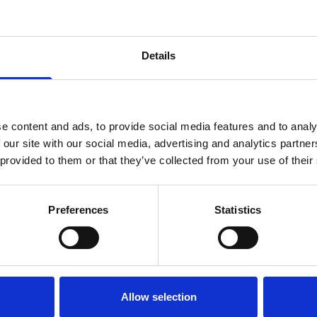
ill museet,
läs mer om entréavgifter
.
Details
sade, så boka en biljett via länken på denna sida
e content and ads, to provide social media features and to analy
garantera din plats.
 our site with our social media, advertising and analytics partn
 provided to them or that they’ve collected from your use of their
Preferences
Statistics
Allow selection