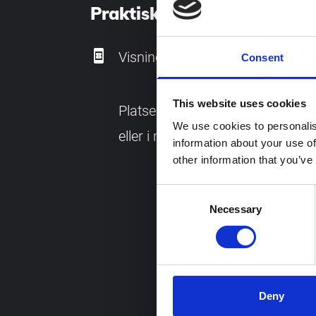
Praktisk information
book_online
Visningen ingår i entréavgiften t
Consent
This website uses cookies
Platserna på visningen är begrän
We use cookies to personalis
eller i museets reception för att 
information about your use of
other information that you’ve
Consent
Necessary
Selection
Deny