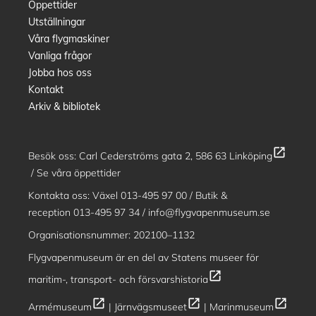
Öppettider
Utställningar
Våra flygmaskiner
Vanliga frågor
Jobba hos oss
Kontakt
Arkiv & bibliotek
open_in_new
Besök oss:
Carl Cederströms gata 2, 586 63 Linköping
/
Se våra öppettider
Kontakta oss: Växel
013-495 97 00
/ Butik &
reception
013-495 97 34
/
info@flygvapenmuseum.se
Organisationsnummer: 202100–1132
Flygvapenmuseum är en del av
Statens museer för
open_in_new
maritim-, transport- och försvarshistoria
open_in_new
open_in_new
open_in_new
Armémuseum
|
Järnvägsmuseet
|
Marinmuseum