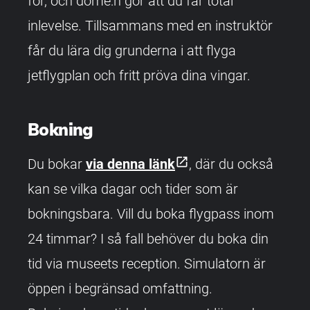
för, och dome:n gör att du får total
inlevelse. Tillsammans med en instruktör
får du lära dig grunderna i att flyga
jetflygplan och fritt pröva dina vingar.
Bokning
open_in_new
Du bokar
via denna länk
, där du också
kan se vilka dagar och tider som är
bokningsbara. Vill du boka flygpass inom
24 timmar? I så fall behöver du boka din
tid via museets reception. Simulatorn är
öppen i begränsad omfattning.