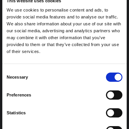
This website uses cookies
We use cookies to personalise content and ads, to
Pris
provide social media features and to analyse our traffic.
We also share information about your use of our site with
600 kronor för 45 minuter.
our social media, advertising and analytics partners who
may combine it with other information that you’ve
provided to them or that they’ve collected from your use
Passa på att upptäcka
of their services.
Flygvapenmuseums utställningar! I priset
ingår entré till museet för den som ska
Consent
Necessary
Selection
flyga i simulatorn.
Läs mer om
entréavgifter
Preferences
Praktisk information
Statistics