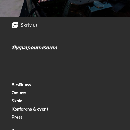
picture_as_pdf
Skriv ut
Besök oss
Om oss
Skola
Konferens & event
Press