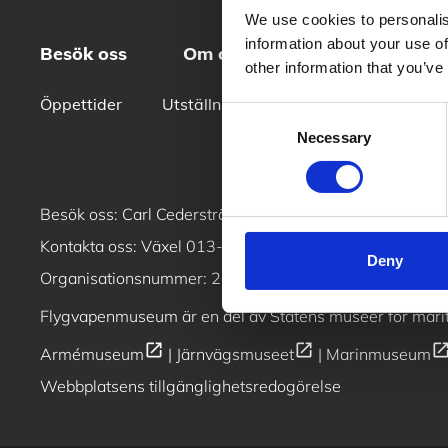
We use cookies to personalis
information about your use of
Besök oss
Om oss
Skola
Konf
other information that you’ve
Öppettider
Utställningar
Våra flygmaskiner
Consent
Necessary
Selection
open_i
Besök oss:
Carl Cederströms gata 2, 586 63 Linköping
Kontakta oss: Växel
013-495 97 00
/ Butik & reception
Deny
Organisationsnummer: 202100–1132
Flygvapenmuseum är en del av
Statens museer för marit
open_in_new
open_in_new
open_in_n
Armémuseum
|
Järnvägsmuseet
|
Marinmuseum
Webbplatsens tillgänglighetsredogörelse