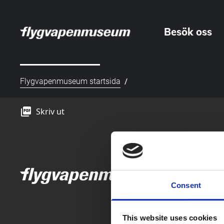
Besök oss
/
Flygvapenmuseum startsida
picture_as_pdf
Skriv ut
Consent
This website uses cookies