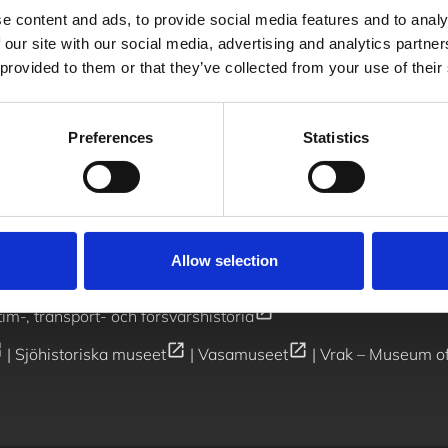
e content and ads, to provide social media features and to analy
 our site with our social media, advertising and analytics partn
erens & event
Press
 provided to them or that they’ve collected from your use of their
Vanliga frågor
Jobba hos oss
Kontakt
Arki
Preferences
Statistics
n_new
/
Se våra öppettider
013-495 97 34
/
info@flygvapenmuseum.se
Allow selection
open_in_new
im-, transport- och försvarshistoria
ew
open_in_new
open_in_new
|
Sjöhistoriska museet
|
Vasamuseet
|
Vrak – Museum o