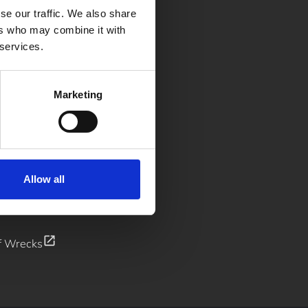
se our traffic. We also share
ers who may combine it with
 services.
v & bibliotek
Marketing
Allow all
open_in_new
f Wrecks