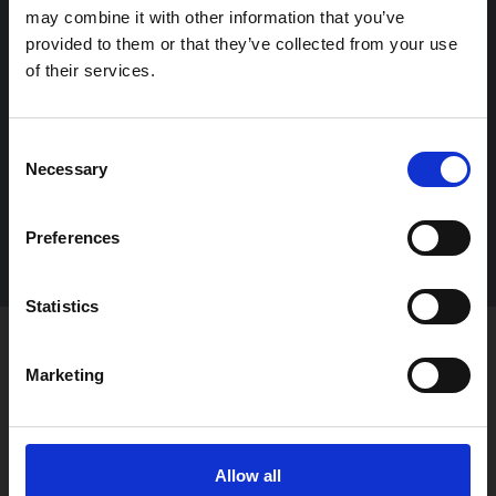
motorentusiaster utanför
may combine it with other information that you’ve
provided to them or that they’ve collected from your use
Flygvapenmuseum och visar upp sina
of their services.
fordon. Temat på träffarna varierar
från gång till gång, men alla fin- och
Consent
veteranfordon är välkomna. Temat för
Necessary
Selection
denna motorträff är tyska
Preferences
Statistics
picture_as_pdf
Skriv ut
Marketing
Allow all