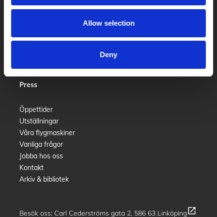
Allow selection
Besök oss
Om oss
Deny
Skola
Konferens & event
Press
Öppettider
Utställningar
Våra flygmaskiner
Vanliga frågor
Jobba hos oss
Kontakt
Arkiv & bibliotek
open_in_new
Besök oss:
Carl Cederströms gata 2, 586 63 Linköping