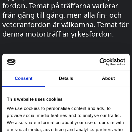
fordon. Temat på träffarna varierar
från gång till gång, men alla fin- och
veteranfordon är välkomna. Temat för
denna motorträff är yrkesfordon.
Consent
Details
About
5 april, 2024
This website uses cookies
We use cookies to personalise content and ads, to
Motorträff: Tyska fordon
provide social media features and to analyse our traffic.
We also share information about your use of our site with
Mellan maj och oktober samlas
our social media, advertising and analytics partners who