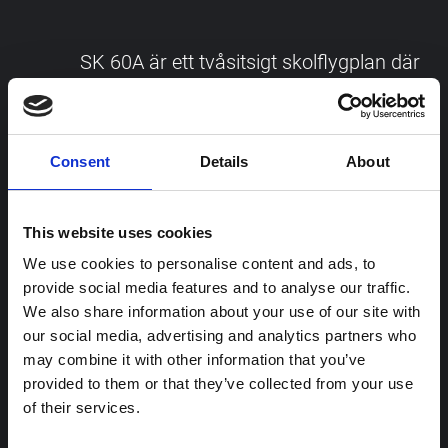
SK 60A är ett tvåsitsigt skolflygplan där
lärare och elev sitter sida vid sida i
katapultstolar. Fån den 17 juli 1967 har
Consent
Details
About
många blivande piloter fått sin jetskolning
i det flygplanet.
This website uses cookies
We use cookies to personalise content and ads, to
SK 60B är en attackversion som under
provide social media features and to analyse our traffic.
We also share information about your use of our site with
vingarna har fästen för raketer eller
our social media, advertising and analytics partners who
kapslar för automatkanoner.
may combine it with other information that you’ve
provided to them or that they’ve collected from your use
of their services.
SK 60C är en vidareutveckling av SK 60B