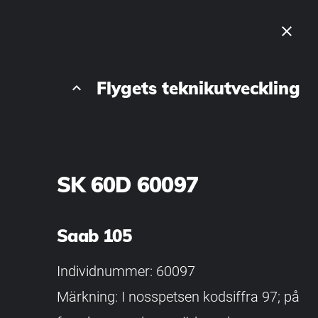
close
Flygets teknikutveckling
keyboard_arrow_up
SK 60D 60097
Saab 105
Individnummer: 60097
Märkning: I nosspetsen kodsiffra 97; på