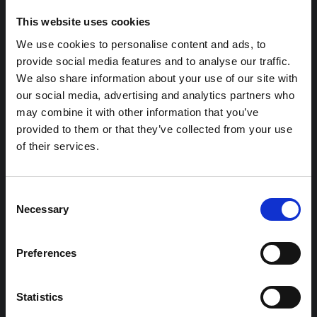
This website uses cookies
We use cookies to personalise content and ads, to
provide social media features and to analyse our traffic.
We also share information about your use of our site with
our social media, advertising and analytics partners who
may combine it with other information that you’ve
provided to them or that they’ve collected from your use
of their services.
Teknikens drivkrafter
Consent
Under Flygvapenmuseums
Necessary
Selection
teknikvisning tar ni del av museets
Preferences
utställningar och tittar närmre på
olika typer av teknik som används i
Statistics
våra flygmaskiner; från de allra äldsta