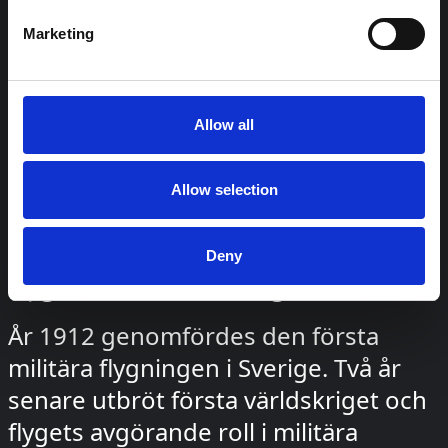
till de mest moderna. Ni få ta del
Marketing
Allow all
Allow selection
17 augusti, 2023
Deny
Flygdrömmar, världskrig och livsöden
År 1912 genomfördes den första
militära flygningen i Sverige. Två år
senare utbröt första världskriget och
flygets avgörande roll i militära